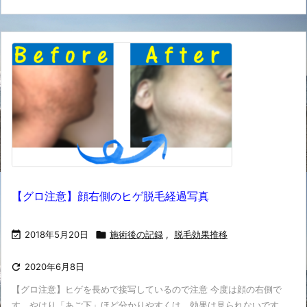
【グロ注意】顔右側のヒゲ脱毛経過写真

2018年5月20日

施術後の記録
,
脱毛効果推移

2020年6月8日
【グロ注意】ヒゲを長めで接写しているので注意 今度は顔の右側で
す。やはり「あご下」ほど分かりやすくは、効果は見られないです