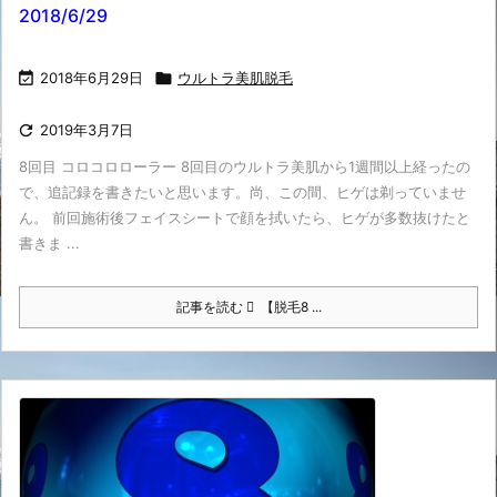
2018/6/29

2018年6月29日

ウルトラ美肌脱毛

2019年3月7日
8回目 コロコロローラー 8回目のウルトラ美肌から1週間以上経ったの
で、追記録を書きたいと思います。尚、この間、ヒゲは剃っていませ
ん。 前回施術後フェイスシートで顔を拭いたら、ヒゲが多数抜けたと
書きま ...
記事を読む
【脱毛8 ...