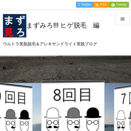

Twitter
Feedly
RSS

まずみろ!!! ヒゲ脱毛 編

メニュ
ウルトラ美肌脱毛＆アレキサンドライト実践ブログ

サイド

前へ

ホーム
>

次へ

検索