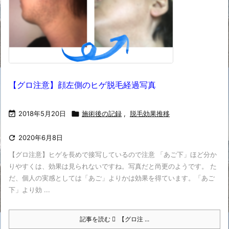
【グロ注意】顔左側のヒゲ脱毛経過写真

2018年5月20日

施術後の記録
,
脱毛効果推移

2020年6月8日
【グロ注意】ヒゲを長めで接写しているので注意 「あご下」ほど分か
りやすくは、効果は見られないですね。写真だと尚更のようです。 た
だ、個人の実感としては「あご」よりかは効果を得ています。「あご
下」より効 ...
記事を読む
【グロ注 ...