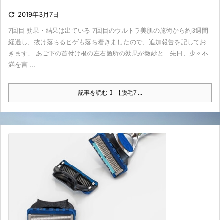

2019年3月7日
7回目 効果・結果は出ている 7回目のウルトラ美肌の施術から約3週間
経過し、抜け落ちるヒゲも落ち着きましたので、追加報告を記してお
きます。 あご下の首付け根の左右箇所の効果が微妙と、先日、少々不
満を言 ...
記事を読む
【脱毛7 ...