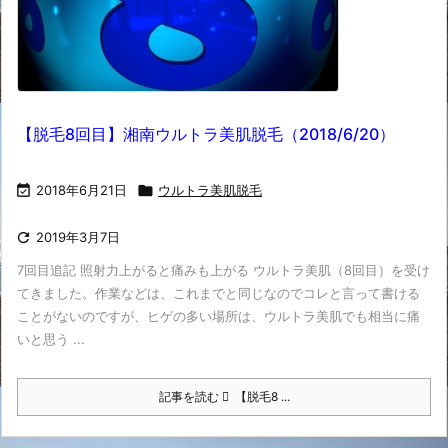
【脱毛8回目】湘南ウルトラ美肌脱毛（2018/6/20）

2018年6月21日

ウルトラ美肌脱毛

2019年3月7日
7回目追記 照射力上がると痛みも上がる ウルトラ美肌（8回目）を受け
てきました。作業などは、これまでと同じなのでコレと言って書ける
ことがないのですが、ヒゲの多い場所は、ウルトラ美肌でも相当に痛
いと思う ...
記事を読む
【脱毛8 ...