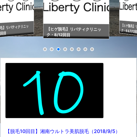
【ヒゲ脱毛】リバ
リバティクリニッ
【ヒゲ脱毛】リバティクリニッ
ク・6＆7/12回目
目
ク・8/12回目
【脱毛10回目】湘南ウルトラ美肌脱毛（2018/9/5）