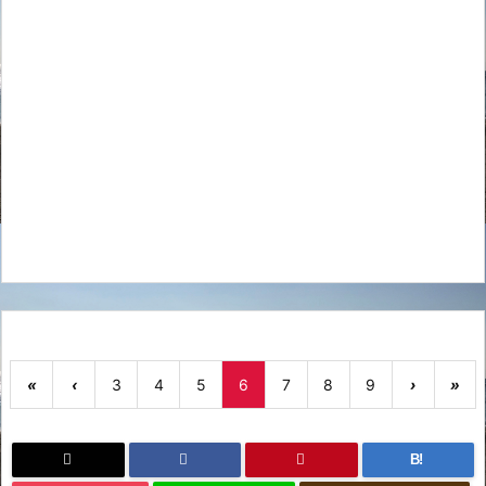
«
‹
3
4
5
6
7
8
9
›
»
B!