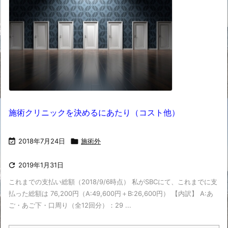
施術クリニックを決めるにあたり（コスト他）

2018年7月24日

施術外

2019年1月31日
これまでの支払い総額（2018/9/6時点） 私がSBCにて、これまでに支
払った総額は 76,200円（A:49,600円＋B:26,600円） 【内訳】 A:あ
ご・あご下・口周り（全12回分）：29 ...