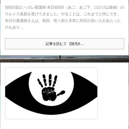
5回目追記 ハズレ看護師 本日6回目（あご、あご下、口ひげは最後）の
ウルトラ美肌を受けてきました。やることは、これまでと同じです。
本日の看護師さんは、前回、前々回と非常に対応の良い人があたった
のもあり ...
記事を読む
【脱毛6 ...