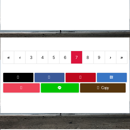
«
‹
3
4
5
6
7
8
9
›
»
B!
Copy