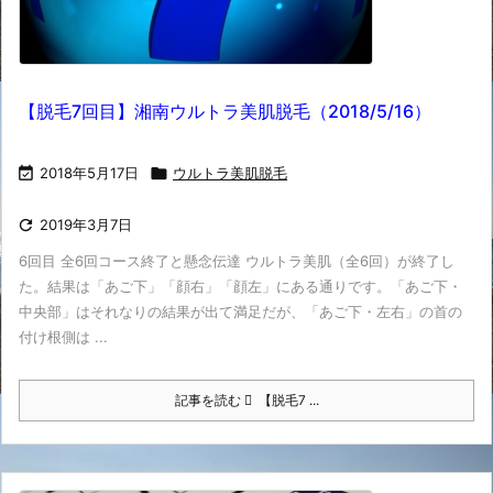
【脱毛7回目】湘南ウルトラ美肌脱毛（2018/5/16）

2018年5月17日

ウルトラ美肌脱毛

2019年3月7日
6回目 全6回コース終了と懸念伝達 ウルトラ美肌（全6回）が終了し
た。結果は「あご下」「顔右」「顔左」にある通りです。「あご下・
中央部」はそれなりの結果が出て満足だが、「あご下・左右」の首の
付け根側は ...
記事を読む
【脱毛7 ...