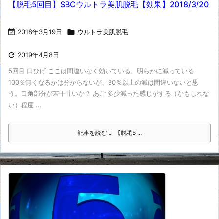
【脱毛5回目】SBCウルトラ美肌脱毛【効果】2018/3/20

2018年3月19日

ウルトラ美肌脱毛

2019年4月8日
5回目 口ひげ ここは間違いなく効いている。明らかに減っている
100％無くなるかは分からないが、80％以上の減は間違いないと思
う。口角部分が若干甘いか？ あご 多少減った感じがする（かもしれな
い）程度 ...
記事を読む
【脱毛5 ...