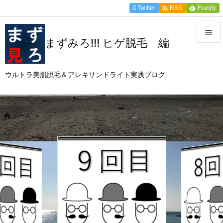

Twitter
Feedly
RSS

まずみろ!!! ヒゲ脱毛 編

メニュ
ウルトラ美肌脱毛＆アレキサンドライト実践ブログ

サイド

前へ

ホーム
>

次へ

検索