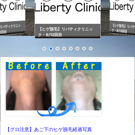
【ヒゲ脱毛】リバ
リバティクリニッ
【ヒゲ脱毛】リバティクリニッ
ク・6＆7/12回目
目
ク・8/12回目
【グロ注意】あご下のヒゲ脱毛経過写真