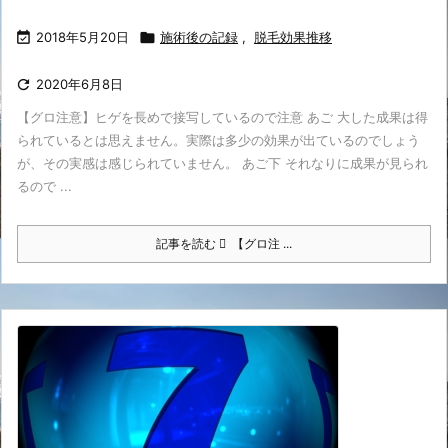

2018年5月20日

施術後の記録
,
脱毛効果推移

2020年6月8日
【グロ注意】ヒゲを長めで接写しているので注意 あご 大した成果は得
られているとは思えません。実際は多少の効果が出ているのでしょう
が、その実感は感じられていません。 あご下 それなりに成果が見られ
るので ...
記事を読む
【グロ注 ...