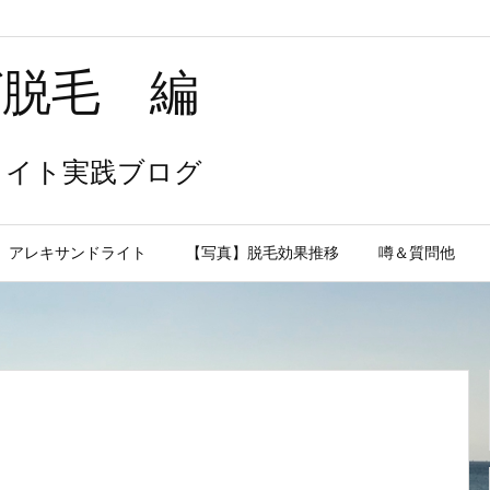
ヒゲ脱毛 編
ライト実践ブログ
アレキサンドライト
【写真】脱毛効果推移
噂＆質問他