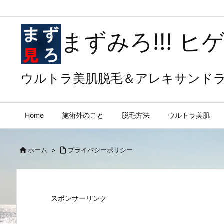
まずみろ!!! 
ウルトラ美肌脱毛＆アレキサンド
Home
施術外のこと
脱毛方法
ウルトラ美肌

ホーム
>

プライバシーポリシー
スポンサーリンク