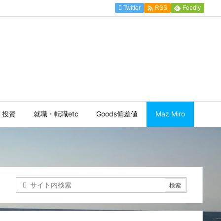

Twitter
Feedly
RSS
投資
就職・転職etc
Goods偏差値
Maz Miro