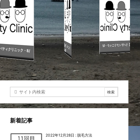
【ヒゲ脱毛】リバティクリニック・5
【ヒゲ脱毛】リバティクリニック・6
バティクリニック・8/
12回
＆7/12回目
新着記事
2022年12月28日
:
脱毛方法