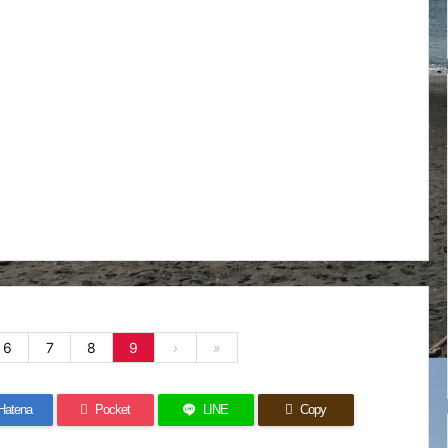
6
7
8
9
›
»
Hatena
Pocket
LINE
Copy