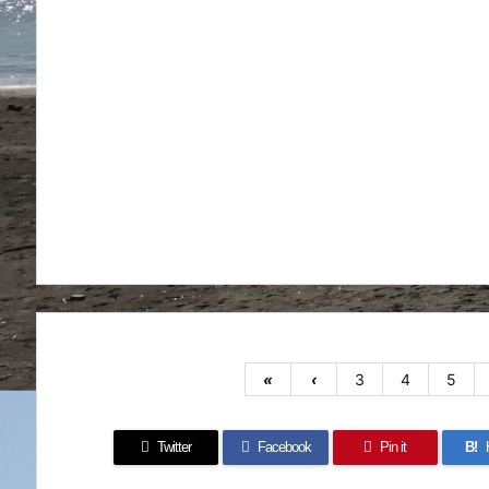
«
‹
3
4
5
Twitter
Facebook
Pin it
B!