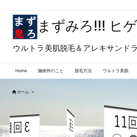
まずみろ!!! ヒ
ウルトラ美肌脱毛＆アレキサンド
Home
施術外のこと
脱毛方法
ウルトラ美肌

ホーム
>