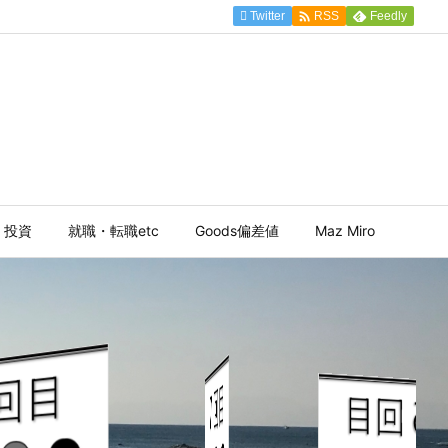

Twitter
Feedly
RSS
投資
就職・転職etc
Goods偏差値
Maz Miro