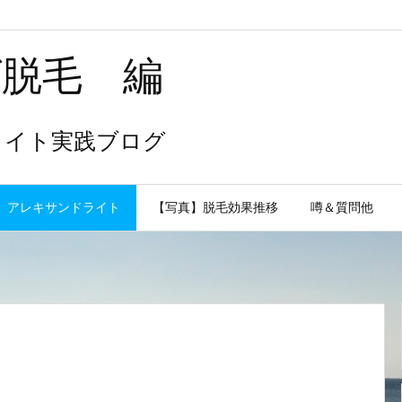
ヒゲ脱毛 編
ライト実践ブログ
アレキサンドライト
【写真】脱毛効果推移
噂＆質問他