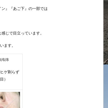
イン』『あご下』の一部では
な感じで目立っています。
思います。
/6/8
ヒゲ剃らず
日目）