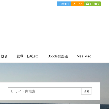

Twitter
Feedly
RSS
投資
就職・転職etc
Goods偏差値
Maz Miro