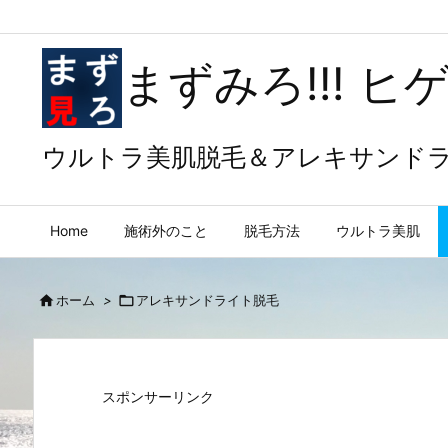
まずみろ!!! 
ウルトラ美肌脱毛＆アレキサンド
Home
施術外のこと
脱毛方法
ウルトラ美肌

ホーム
>

アレキサンドライト脱毛
スポンサーリンク