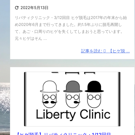

2022年5月13日
リバティクリニック・3/12回目 ヒゲ脱毛は2017年の年末から始
め2020年6月まで行ってきました。約1.5年ぶりに脱毛再開し
て、あご・口周りのヒゲを失くしてしまおうと思っています。
元々ヒゲはそん ...
記事を読む
【ヒゲ脱 ...
【ヒゲ脱毛】リバティクリニック・1/12回目