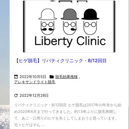
【ヒゲ脱毛】リバティクリニック・8/12回目

2022年10月5日

脱毛効果推移
,
アレキサンドライト脱毛

2022年12月28日
リバティクリニック・8/12回目 ヒゲ脱毛は2017年の年末から始
め2020年6月まで行ってきました。約1.5年ぶりに脱毛再開し
て、あご・口周りのヒゲを失くしてしまおうと思っています。
元々ヒゲはそん ...