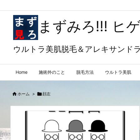
まずみろ!!! 
ウルトラ美肌脱毛＆アレキサンド
Home
施術外のこと
脱毛方法
ウルトラ美肌

ホーム
>

顔左