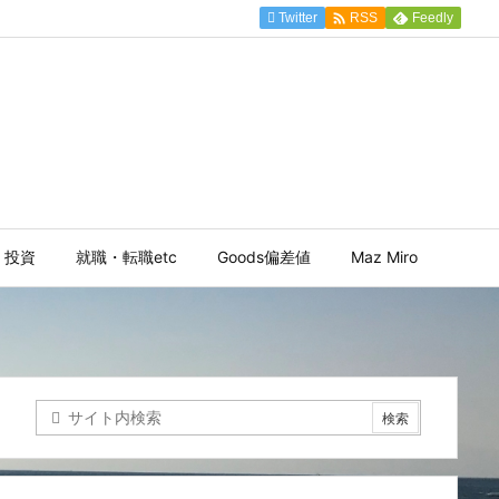

Twitter
Feedly
RSS
投資
就職・転職etc
Goods偏差値
Maz Miro