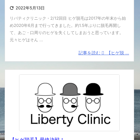

2022年5月13日
リバティクリニック・2/12回目 ヒゲ脱毛は2017年の年末から始
め2020年6月まで行ってきました。約1.5年ぶりに脱毛再開し
て、あご・口周りのヒゲを失くしてしまおうと思っています。
元々ヒゲはそん ...
記事を読む
【ヒゲ脱 ...
【ヒゲ脱毛】最終決戦！