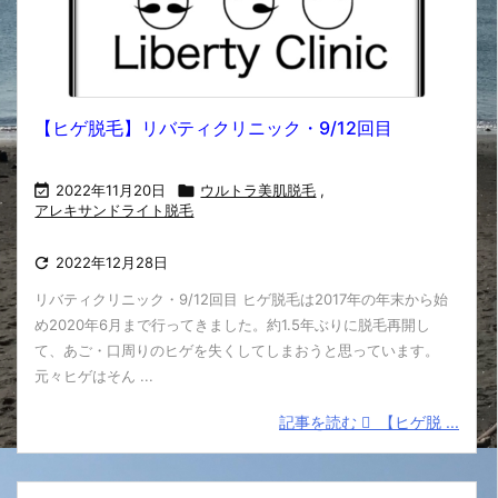
【ヒゲ脱毛】リバティクリニック・9/12回目

2022年11月20日

ウルトラ美肌脱毛
,
アレキサンドライト脱毛

2022年12月28日
リバティクリニック・9/12回目 ヒゲ脱毛は2017年の年末から始
め2020年6月まで行ってきました。約1.5年ぶりに脱毛再開し
て、あご・口周りのヒゲを失くしてしまおうと思っています。
元々ヒゲはそん ...
記事を読む
【ヒゲ脱 ...