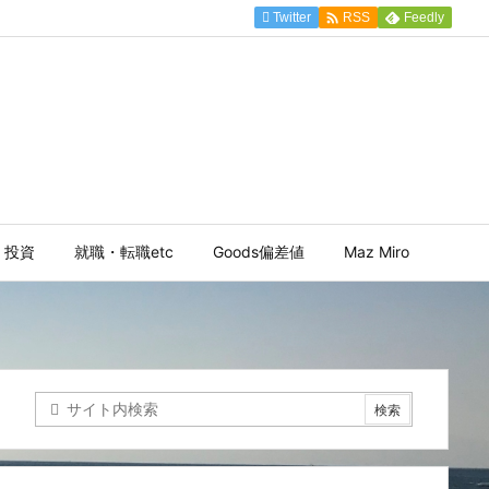

Twitter
Feedly
RSS
投資
就職・転職etc
Goods偏差値
Maz Miro