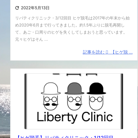

2022年5月13日
リバティクリニック・3/12回目 ヒゲ脱毛は2017年の年末から始
め2020年6月まで行ってきました。約1.5年ぶりに脱毛再開し
て、あご・口周りのヒゲを失くしてしまおうと思っています。
元々ヒゲはそん ...
記事を読む
【ヒゲ脱 ...
【ヒゲ脱毛】リバティクリニック・1/12回目