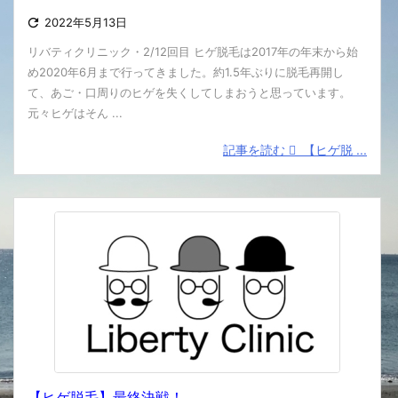

2022年5月13日
リバティクリニック・2/12回目 ヒゲ脱毛は2017年の年末から始
め2020年6月まで行ってきました。約1.5年ぶりに脱毛再開し
て、あご・口周りのヒゲを失くしてしまおうと思っています。
元々ヒゲはそん ...
記事を読む
【ヒゲ脱 ...
【ヒゲ脱毛】最終決戦！