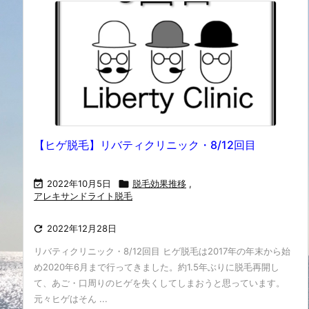
【ヒゲ脱毛】リバティクリニック・8/12回目

2022年10月5日

脱毛効果推移
,
アレキサンドライト脱毛

2022年12月28日
リバティクリニック・8/12回目 ヒゲ脱毛は2017年の年末から始
め2020年6月まで行ってきました。約1.5年ぶりに脱毛再開し
て、あご・口周りのヒゲを失くしてしまおうと思っています。
元々ヒゲはそん ...