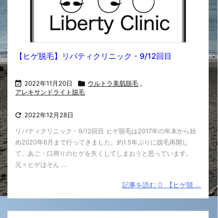
【ヒゲ脱毛】リバティクリニック・9/12回目

2022年11月20日

ウルトラ美肌脱毛
,
アレキサンドライト脱毛

2022年12月28日
リバティクリニック・9/12回目 ヒゲ脱毛は2017年の年末から始
め2020年6月まで行ってきました。約1.5年ぶりに脱毛再開し
て、あご・口周りのヒゲを失くしてしまおうと思っています。
元々ヒゲはそん ...
記事を読む
【ヒゲ脱 ...