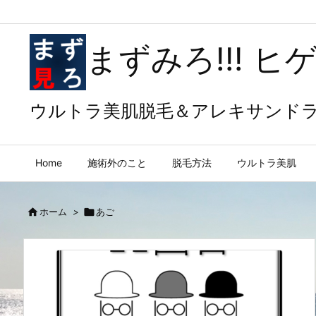
まずみろ!!! 
ウルトラ美肌脱毛＆アレキサンド
Home
施術外のこと
脱毛方法
ウルトラ美肌

ホーム
>

あご