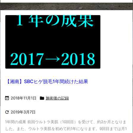
【湘南】SBCヒゲ脱毛1年間続けた結果

2018年11月1日

施術後の記録

2019年3月7日
1年間の成果 前回ウルトラ美肌（10回目）を受けて、約2か月となりま
した。また、ウルトラ美肌を初めて約1年になります。9回目までは月1