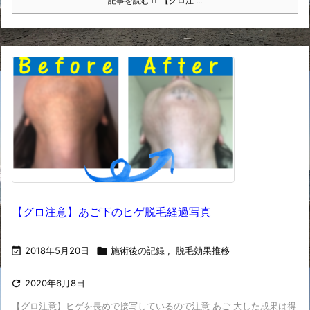
記事を読む
【グロ注 ...
【グロ注意】あご下のヒゲ脱毛経過写真

2018年5月20日

施術後の記録
,
脱毛効果推移

2020年6月8日
【グロ注意】ヒゲを長めで接写しているので注意 あご 大した成果は得