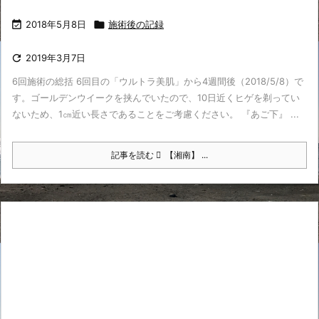

2018年5月8日

施術後の記録

2019年3月7日
6回施術の総括 6回目の「ウルトラ美肌」から4週間後（2018/5/8）で
す。ゴールデンウイークを挟んでいたので、10日近くヒゲを剃ってい
ないため、1㎝近い長さであることをご考慮ください。 『あご下』 ...
記事を読む
【湘南】 ...