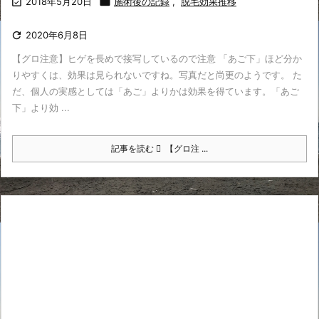

2018年5月20日

施術後の記録
,
脱毛効果推移

2020年6月8日
【グロ注意】ヒゲを長めで接写しているので注意 「あご下」ほど分か
りやすくは、効果は見られないですね。写真だと尚更のようです。 た
だ、個人の実感としては「あご」よりかは効果を得ています。「あご
下」より効 ...
記事を読む
【グロ注 ...