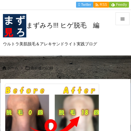

Twitter
Feedly
RSS

まずみろ!!! ヒゲ脱毛 編

メニュ
ウルトラ美肌脱毛＆アレキサンドライト実践ブログ

サイド

前へ

ホーム
>

施術後の記録

次へ

検索