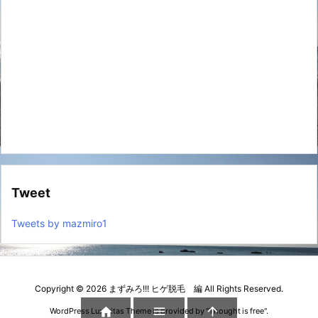
Tweet
Tweets by mazmiro1
Copyright ©
2026
まずみろ!!! ヒゲ脱毛 編
All Rights Reserved.



WordPress Luxeritas Theme is provided by "
Thought is free
".