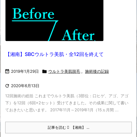
【湘南】SBCウルトラ美肌・全12回を終えて

2019年1月29日

ウルトラ美肌脱毛
,
施術後の記録

2020年6月13日
12回施術の総括 これまでウルトラ美肌（3部位：口ヒゲ、アゴ、アゴ
下）を12回（6回×2セット）受けてきました。その成果に関して書い
ておきたいと思います。 2017年11月～2019年1月（15ヵ月間 ...
記事を読む
【湘南】 ...